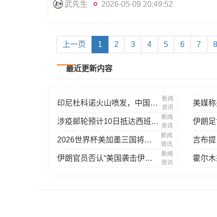
武先生
2026-05-09 20:49:52
上一页
1
2
3
4
5
6
7
最近更新内容
新闻
印尼杜科诺火山喷发，中国驻泗水总领馆发布
资讯
新闻
涉疫邮轮预计10日抵达西班牙加那利群岛，
资讯
新闻
2026世界杯美加墨三国将分别举办开幕式
资讯
新闻
伊朗官员否认“美国袭击伊朗民用船致多人失
资讯
Copyright © 2012-2029 SEO人人网官网 www.seorr