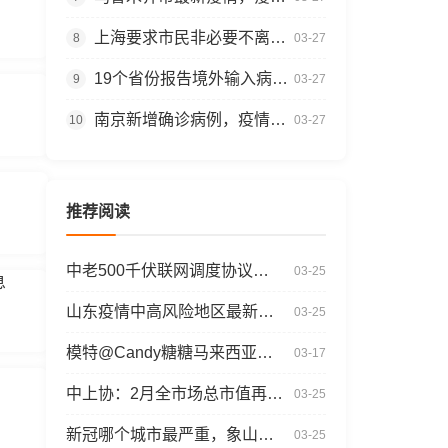
上海要求市民非必要不离沪，疫情最新消息
8
03-27
19个省份报告境外输入病例，疫情今日消息
9
03-27
南京新增确诊病例，疫情最新消息今天
10
03-27
推荐阅读
中老500千伏联网调度协议正式签订
03-25
息
山东疫情中高风险地区最新名单
03-25
模特@Candy糖糖马来西亚旅拍写真发布，性感红色比基尼服饰，泳池拍摄
03-17
中上协：2月全市场总市值再创历史新高，突破116.8万亿
03-25
新冠哪个城市最严重，象山疫情最新消息
03-25