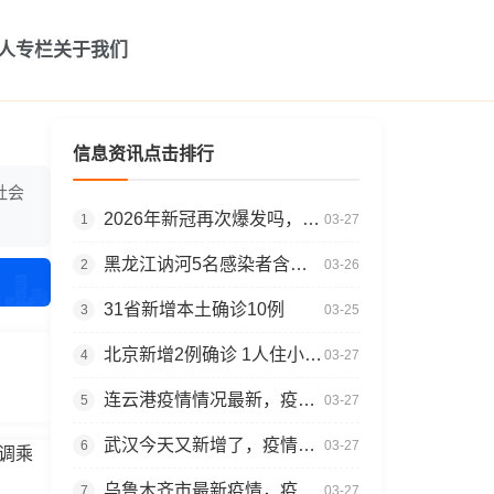
人专栏
关于我们
信息资讯点击排行
社会
2026年新冠再次爆发吗，疫情最新消息今天
1
03-27
黑龙江讷河5名感染者含一家4口，多地调整为中风险地区
2
03-26
31省新增本土确诊10例
3
03-25
北京新增2例确诊 1人住小区居委会，疫情今天消息
4
03-27
连云港疫情情况最新，疫情最新情况
5
03-27
武汉今天又新增了，疫情什么时候解封的
6
03-27
调乘
乌鲁木齐市最新疫情，疫情新增确诊
7
03-27