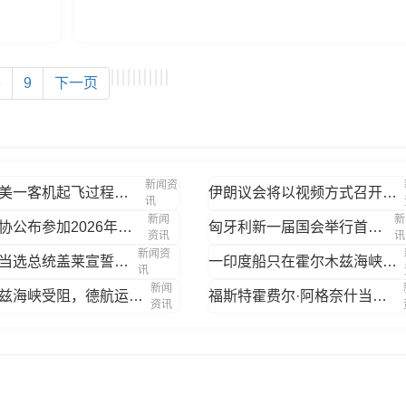
8
9
下一页
新闻资
美媒称美一客机起飞过程中撞到行人
伊朗议会将以视频方式召开战事爆发以来首次
讯
新闻
新
伊朗足协公布参加2026年美加墨世界杯1
匈牙利新一届国会举行首次会议
资讯
讯
新闻资
吉布提当选总统盖莱宣誓就职
一印度船只在霍尔木兹海峡附近起火沉没，致
讯
新闻
霍尔木兹海峡受阻，德航运巨头称每周额外花
福斯特霍费尔·阿格奈什当选匈牙利国会主席
资讯
w.com 版权所有 备案号：
琼ICP备2022004141号-5