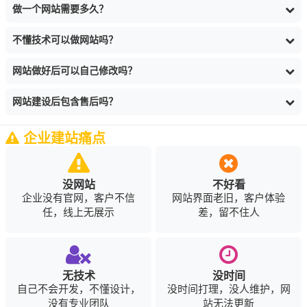
根据功能需求定价，企业官网、响应式网站、商城网站价格不同，我们
做一个网站需要多久？
价格透明，无隐形收费。
企业官网一般 3-7 天完成，定制开发网站 7-15 天，具体根据功能需求确
不懂技术可以做网站吗？
定。
完全可以，我们提供一站式网站建设服务，从设计到上线全包，你只需
网站做好后可以自己修改吗？
提供资料即可。
可以，我们提供后台管理系统，支持自行修改文字、图片、产品等内
网站建设后包含售后吗？
容，操作简单。
包含免费售后维护、技术支持、bug修复，长期保障网站正常运行。
企业建站痛点
没网站
不好看
企业没有官网，客户不信
网站界面老旧，客户体验
任，线上无展示
差，留不住人
无技术
没时间
自己不会开发，不懂设计，
没时间打理，没人维护，网
没有专业团队
站无法更新