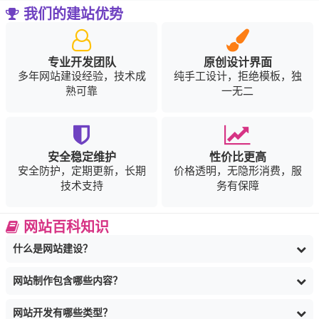
我们的建站优势
专业开发团队
原创设计界面
多年网站建设经验，技术成
纯手工设计，拒绝模板，独
熟可靠
一无二
安全稳定维护
性价比更高
安全防护，定期更新，长期
价格透明，无隐形消费，服
技术支持
务有保障
网站百科知识
什么是网站建设？
网站建设是指从域名、服务器、页面设计、程序开发到上线的全过程，
网站制作包含哪些内容？
包含企业官网、响应式网站、商城网站等类型。
网站制作包含页面设计、代码开发、内容添加、功能实现、测试上线，
网站开发有哪些类型？
以及后期维护更新等全套服务。