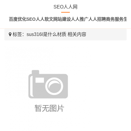
SEO人人网
百度优化
SEO
人人软文
网站建设
人人推广
人人招聘
商务服务
生
标签：
sus316l是什么材质
相关内容