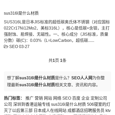
sus316l是什么材质
SUS316L是日本JIS标准的超低碳奥氏体不锈钢（对应国标
022Cr17Ni12Mo2、美标316L），核心是低碳+含钼，主打
强耐蚀、易焊接、无磁性。一、核心成分（JIS标准，质量
分数）碳(C)：0.03%（L=LowCarbon，超低碳......
SEO
03-27
共
1
页
1
条
想了解
sus316l是什么材质
是什么？
SEO人人网
为你整
理最新
sus316l是什么材质
相关文章、资讯和内容。
热门标签：
推广
营销
网站
网络
SEO
百度
企业
定制公司
公司
深圳到香港运输专线
sus316l是什么材质
506寝室的灯
灭了以后第三部
日本成人在线网站
成都酒店招聘服务员
ktv