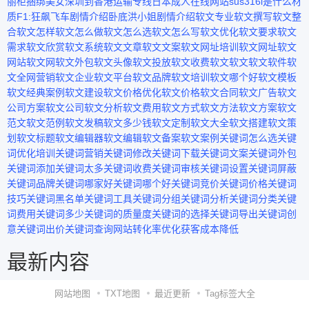
丽柜捆绑美女
深圳到香港运输专线
日本成人在线网站
sus316l是什么材
质
F1:狂飙飞车剧情介绍
卧底洪小姐剧情介绍
软文专业
软文撰写
软文整
合
软文怎样
软文怎么做
软文怎么选
软文怎么写
软文优化
软文要求
软文
需求
软文欣赏
软文系统
软文文章
软文文案
软文网址培训
软文网址
软文
网站
软文网
软文外包
软文头像
软文投放
软文收费
软文软文
软文软件
软
文全网营销
软文企业
软文平台
软文品牌
软文培训
软文哪个好
软文模板
软文经典案例
软文建设
软文价格优化
软文价格
软文合同
软文广告
软文
公司方案
软文公司
软文分析
软文费用
软文方式
软文方法
软文方案
软文
范文
软文范例
软文发稿
软文多少钱
软文定制
软文大全
软文搭建
软文策
划
软文标题
软文编辑器
软文编辑
软文备案
软文案例
关键词怎么选
关键
词优化培训
关键词营销
关键词修改
关键词下载
关键词文案
关键词外包
关键词添加
关键词太多
关键词收费
关键词审核
关键词设置
关键词屏蔽
关键词品牌
关键词哪家好
关键词哪个好
关键词竞价
关键词价格
关键词
技巧
关键词黑名单
关键词工具
关键词分组
关键词分析
关键词分类
关键
词费用
关键词多少
关键词的质量度
关键词的选择
关键词导出
关键词创
意
关键词出价
关键词查询
网站转化率优化
获客成本降低
最新内容
网站地图
TXT地图
最近更新
Tag标签大全