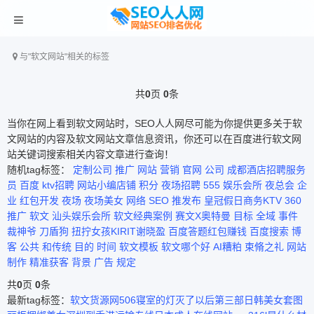
与
"软文网站"
相关的标签
共
0
页
0
条
当你在网上看到软文网站时，SEO人人网尽可能为你提供更多关于软
文网站的内容及软文网站文章信息资讯，你还可以在百度进行软文网
站关键词搜索相关内容文章进行查询！
随机tag标签：
定制公司
推广
网站
营销
官网
公司
成都酒店招聘服务
员
百度
ktv招聘
网站小编店铺
积分
夜场招聘
555
娱乐会所
夜总会
企
业
红包开发
夜场
夜场美女
网络
SEO
推发布
皇冠假日商务KTV
360
推广
软文
汕头娱乐会所
软文经典案例
赛文X奥特曼
目标
全域
事件
裁神爷
刀盾狗
扭拧女孩KIRIT谢晓盈
百度答题红包赚钱
百度搜索
博
客
公共
和传统
目的
时间
软文模板
软文哪个好
AI糟粕
束脩之礼
网站
制作
精准获客
背景
广告
规定
共
0
页
0
条
最新tag标签：
软文货源网
506寝室的灯灭了以后第三部
日韩美女套图