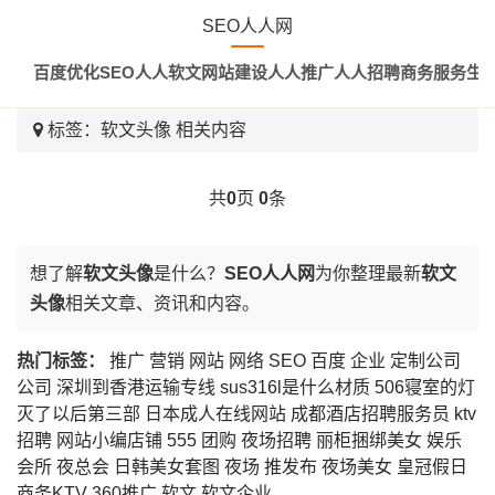
SEO人人网
百度优化
SEO
人人软文
网站建设
人人推广
人人招聘
商务服务
生
标签：
软文头像
相关内容
共
0
页
0
条
想了解
软文头像
是什么？
SEO人人网
为你整理最新
软文
头像
相关文章、资讯和内容。
热门标签：
推广
营销
网站
网络
SEO
百度
企业
定制公司
公司
深圳到香港运输专线
sus316l是什么材质
506寝室的灯
灭了以后第三部
日本成人在线网站
成都酒店招聘服务员
ktv
招聘
网站小编店铺
555
团购
夜场招聘
丽柜捆绑美女
娱乐
会所
夜总会
日韩美女套图
夜场
推发布
夜场美女
皇冠假日
商务KTV
360推广
软文
软文企业