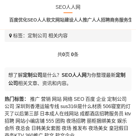
SEO人人网
百度优化
SEO
人人软文
网站建设
人人推广
人人招聘
商务服务
生
标签：
定制公司
相关内容
共
0
页
0
条
想了解
定制公司
是什么？
SEO人人网
为你整理最新
定制
公司
相关文章、资讯和内容。
热门标签：
推广
营销
网站
网络
SEO
百度
企业
定制公司
公司
深圳到香港运输专线
sus316l是什么材质
506寝室的灯
灭了以后第三部
日本成人在线网站
成都酒店招聘服务员
ktv
招聘
网站小编店铺
555
团购
夜场招聘
丽柜捆绑美女
娱乐
会所
夜总会
日韩美女套图
夜场
推发布
夜场美女
皇冠假日
商务KTV
360推广
软文
软文企业